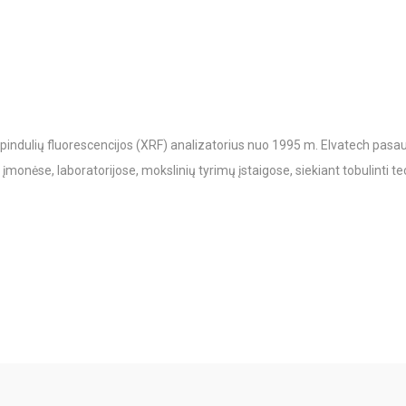
ndulių fluorescencijos (XRF) analizatorius nuo 1995 m. Elvatech pasauli
įmonėse, laboratorijose, mokslinių tyrimų įstaigose, siekiant tobulinti t
ms užduotims
,
specializuotos sistemos
 atitikima RoHS, WEEE ir Prot 65 direktyvoms užtikrinimas, sunkiųjų meta
alnakasyba, statybinės medžiagos, moksliniai tyrimai ir t.t.