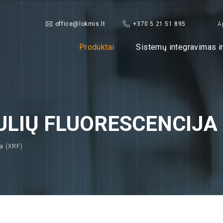
A
office@lokmis.lt
+370 5 21 51 895
Produktai
Sistemų integravimas i
LIŲ FLUORESCENCIJA 
ja (XRF)