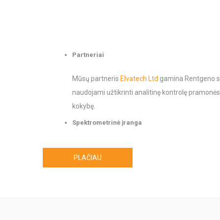
Partneriai
Mūsų partneris
Elvatech Ltd
gamina Rentgeno spi
naudojami užtikrinti analitinę kontrolę pramonės 
kokybę.
Spektrometrinė įranga
Stacionarus
,
nešiojami
,
analizatoriai specialio
PLAČIAU
Panaudojimo sritis
Tauriųjų ir ne tauriųjų metalų analizė, gamybos
gaminiuose, aplinkosauga, archeologija, menas, k