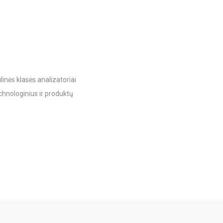
nės klasės analizatoriai
echnologinius ir produktų
lų nustatymas įvairiuose