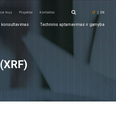
pie mus
Projektai
Kontaktai
LT
EN
r konsultavimas
Techninis aptarnavimas ir gamyba
(XRF)